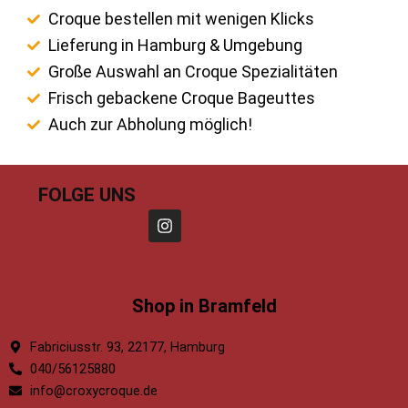
Croque bestellen mit wenigen Klicks
Lieferung in Hamburg & Umgebung
Große Auswahl an Croque Spezialitäten
Frisch gebackene Croque Bageuttes
Auch zur Abholung möglich!
FOLGE UNS
I
n
Shop in Bramfeld
s
t
a
Fabriciusstr. 93, 22177, Hamburg
g
040/56125880
r
a
info@croxycroque.de
m