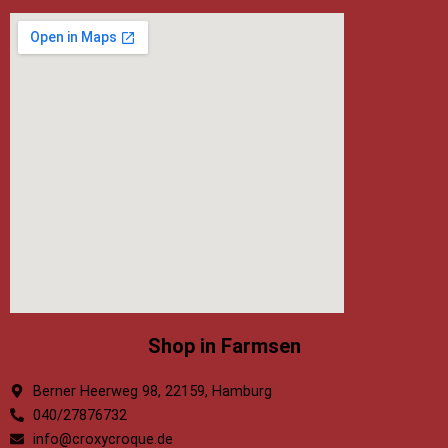
Shop in Farmsen
Berner Heerweg 98, 22159, Hamburg
040/27876732
info@croxycroque.de